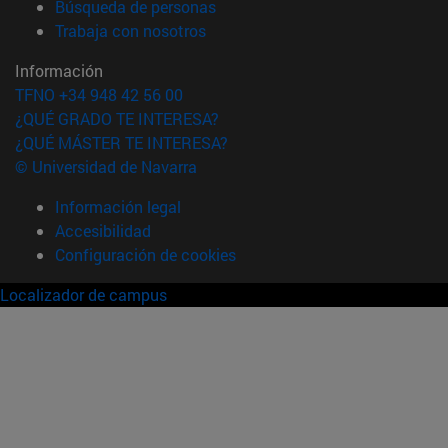
(abre en nueva ventana)
Búsqueda de personas
(abre en nueva ventana)
Trabaja con nosotros
Información
TFNO +34 948 42 56 00
¿QUÉ GRADO TE INTERESA?
¿QUÉ MÁSTER TE INTERESA?
© Universidad de Navarra
Información legal
Accesibilidad
Configuración de cookies
Localizador de campus