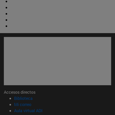
Accesos directos
(abre en nueva ventana)
Biblioteca
(abre en nueva ventana)
Mi correo
(abre en nueva ventana)
Aula virtual ADI