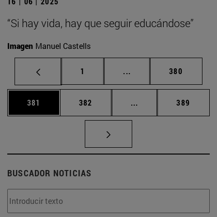
16 | 06 | 2025
“Si hay vida, hay que seguir educándose”
Imagen
Manuel Castells
Página
Páginas intermedias Us
Página
1
...
380
Página
Página
Páginas intermedias 
Página
381
382
...
389
BUSCADOR NOTICIAS