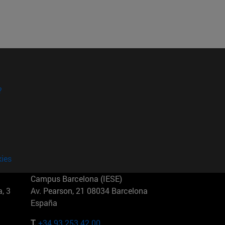
?
kies
Campus Barcelona (IESE)
, 3
Av. Pearson, 21 08034 Barcelona
España
T.
+34 93 253 42 00