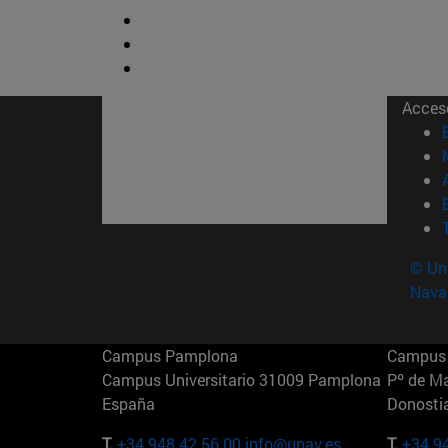
Acces
© Uni
Nava
Campus Pamplona
Campus 
Campus Universitario 31009 Pamplona
Pº de M
España
Donosti
T.
+34 948 42 56 00
info@unav.es
T.
+34 9