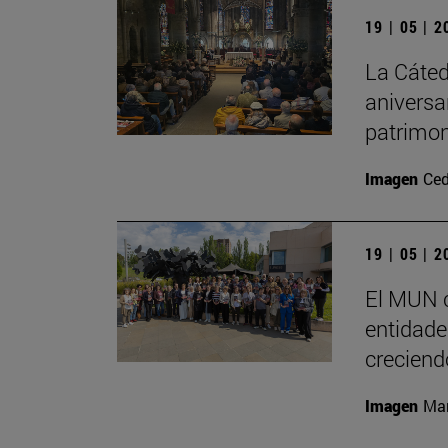
19 | 05 | 
La Cáted
aniversa
patrimon
Imagen
Ced
19 | 05 | 
El MUN c
entidades
creciend
Imagen
Man