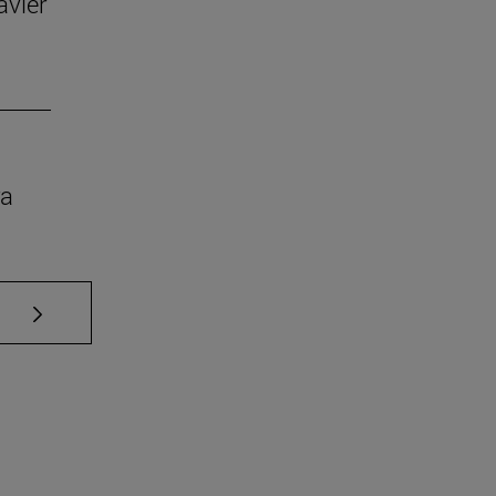
avier
ra
Use TAB para desplazarse.