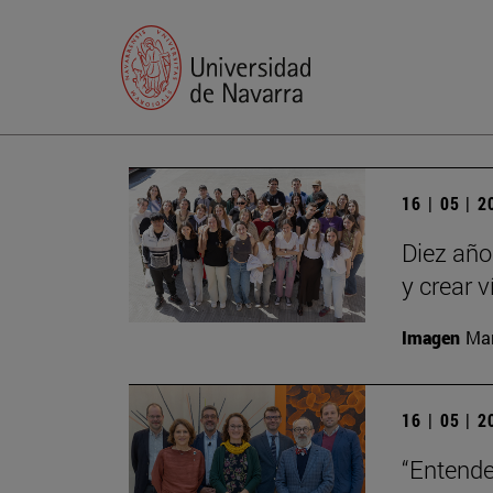
16 | 05 | 
Diez año
y crear 
Imagen
Man
16 | 05 | 
“Entende