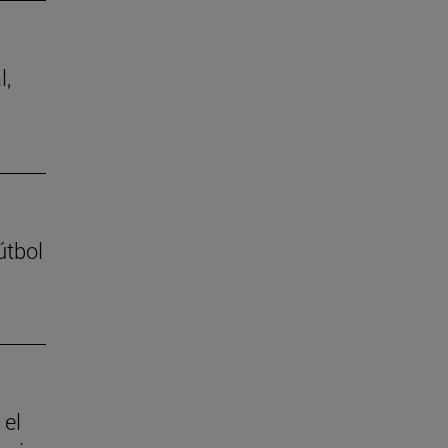
l,
útbol
 el