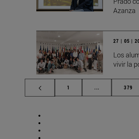
Prado co
Azanza
27 | 05 | 
Los alum
vivir la 
Página
Páginas intermed
Págin
1
...
379