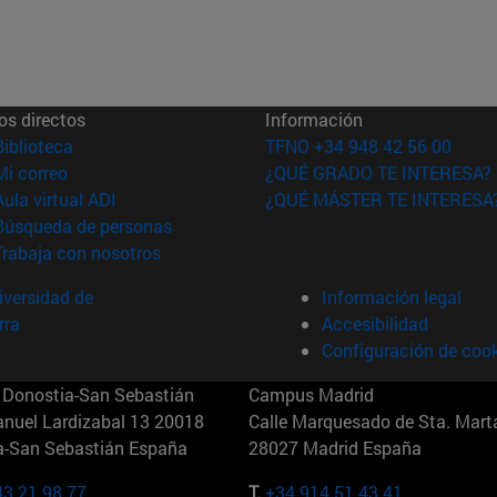
os directos
Información
(abre en nueva ventana)
Biblioteca
TFNO +34 948 42 56 00
(abre en nueva ventana)
Mi correo
¿QUÉ GRADO TE INTERESA?
(abre en nueva ventana)
Aula virtual ADI
¿QUÉ MÁSTER TE INTERESA
(abre en nueva ventana)
Búsqueda de personas
(abre en nueva ventana)
Trabaja con nosotros
versidad de
Información legal
rra
Accesibilidad
Configuración de coo
Donostia-San Sebastián
Campus Madrid
anuel Lardizabal 13 20018
Calle Marquesado de Sta. Marta
a-San Sebastián España
28027 Madrid España
43 21 98 77
T.
+34 914 51 43 41