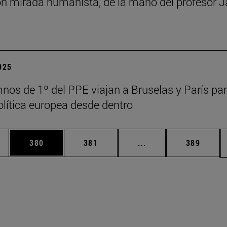
n mirada humanista, de la mano del profesor J
2025
nos de 1º del PPE viajan a Bruselas y París pa
política europea desde dentro
ias Use TAB para desplazarse.
a
Página
Página
Páginas intermedias 
Página
380
381
...
389