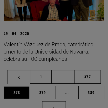
29 | 04 | 2025
Valentín Vázquez de Prada, catedrático
emérito de la Universidad de Navarra,
celebra su 100 cumpleaños
Página
Páginas intermedias Us
Página
1
...
377
Página
Página
Páginas intermedias 
Página
378
379
...
389