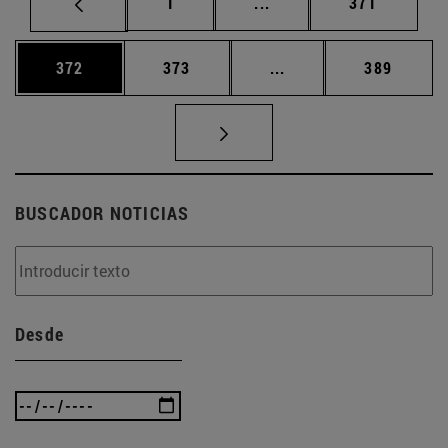
Página
Páginas intermedias Us
Página
1
...
371
Página
Página
Páginas intermedias 
Página
372
373
...
389
BUSCADOR NOTICIAS
Desde