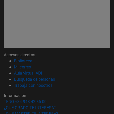
Accesos directos
(abre en nueva ventana)
Biblioteca
(abre en nueva ventana)
Mi correo
(abre en nueva ventana)
Aula virtual ADI
(abre en nueva ventana)
Búsqueda de personas
(abre en nueva ventana)
Trabaja con nosotros
Información
TFNO +34 948 42 56 00
¿QUÉ GRADO TE INTERESA?
¿QUÉ MÁSTER TE INTERESA?