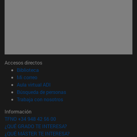
Accesos directos
(abre en nueva ventana)
Biblioteca
(abre en nueva ventana)
Mi correo
(abre en nueva ventana)
Aula virtual ADI
(abre en nueva ventana)
Búsqueda de personas
(abre en nueva ventana)
Trabaja con nosotros
Información
TFNO +34 948 42 56 00
¿QUÉ GRADO TE INTERESA?
¿QUÉ MÁSTER TE INTERESA?