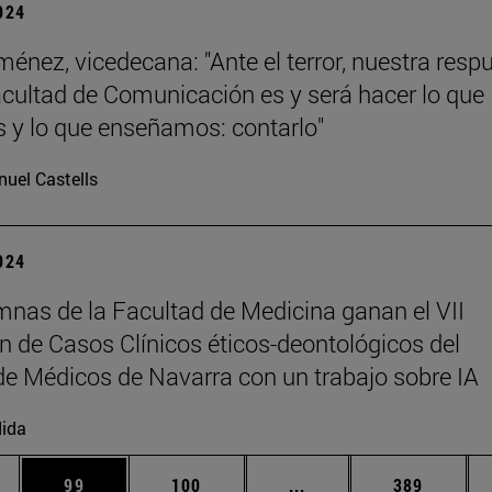
2024
ménez, vicedecana: "Ante el terror, nuestra resp
ultad de Comunicación es y será hacer lo que
y lo que enseñamos: contarlo"
uel Castells
2024
mnas de la Facultad de Medicina ganan el VII
 de Casos Clínicos éticos-deontológicos del
de Médicos de Navarra con un trabajo sobre IA
ida
dias Use TAB para desplazarse.
na
Página
Página
Páginas intermedias U
Página
99
100
...
389