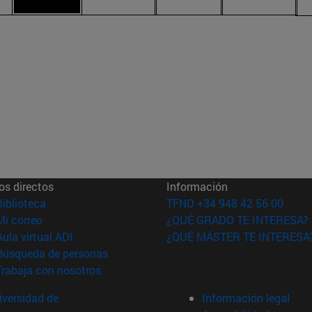
os directos
Información
(abre en nueva ventana)
Biblioteca
TFNO +34 948 42 56 00
(abre en nueva ventana)
Mi correo
¿QUÉ GRADO TE INTERESA?
(abre en nueva ventana)
Aula virtual ADI
¿QUÉ MÁSTER TE INTERESA
(abre en nueva ventana)
Búsqueda de personas
(abre en nueva ventana)
Trabaja con nosotros
versidad de
Información legal