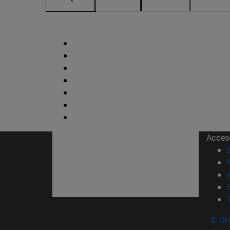
Acces
© Uni