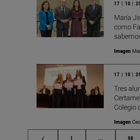
17 | 10 | 
María Ji
como Fac
sabemos 
Imagen
Man
17 | 10 | 
Tres alu
Certamen
Colegio 
Imagen
Ced
Página
Páginas interme
Pági
1
...
98