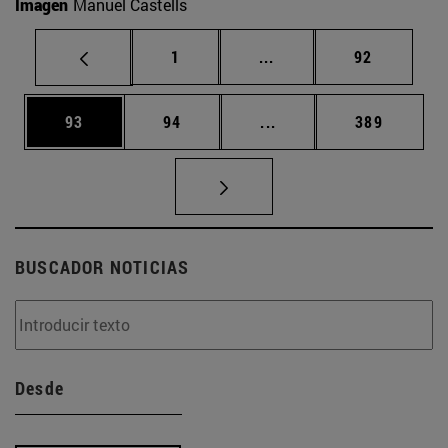
Imagen
Manuel Castells
Página
Páginas intermedias Us
Página
1
...
92
Página
Página
Páginas intermedias U
Página
93
94
...
389
BUSCADOR NOTICIAS
Desde