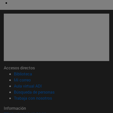
Accesos directos
(abre en nueva ventana)
Biblioteca
(abre en nueva ventana)
Mi correo
(abre en nueva ventana)
Aula virtual ADI
(abre en nueva ventana)
Búsqueda de personas
(abre en nueva ventana)
Trabaja con nosotros
Información