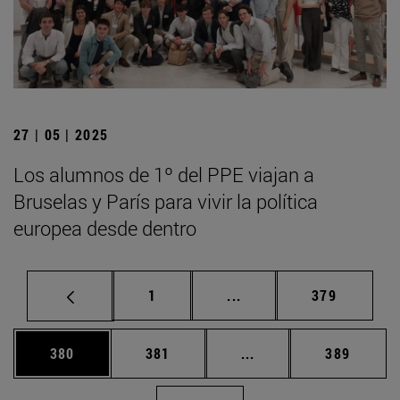
27 | 05 | 2025
Los alumnos de 1º del PPE viajan a
Bruselas y París para vivir la política
europea desde dentro
Página
Páginas intermedias Us
Página
1
...
379
Página
Página
Páginas intermedias 
Página
380
381
...
389