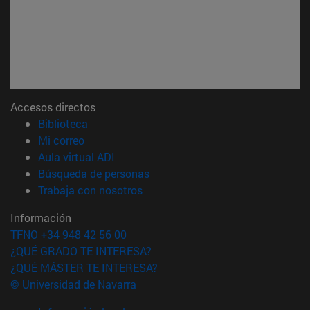
Accesos directos
(abre en nueva ventana)
Biblioteca
(abre en nueva ventana)
Mi correo
(abre en nueva ventana)
Aula virtual ADI
(abre en nueva ventana)
Búsqueda de personas
(abre en nueva ventana)
Trabaja con nosotros
Información
TFNO +34 948 42 56 00
¿QUÉ GRADO TE INTERESA?
¿QUÉ MÁSTER TE INTERESA?
© Universidad de Navarra