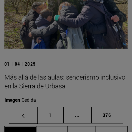
01 | 04 | 2025
Más allá de las aulas: senderismo inclusivo
en la Sierra de Urbasa
Imagen
Cedida
Página
Páginas intermedias Us
Página
1
...
376