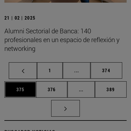
21 | 02 | 2025
Alumni Sectorial de Banca: 140
profesionales en un espacio de reflexión y
networking
Página
Páginas intermedias Us
Página
1
...
374
Página
Página
Páginas intermedias 
Página
375
376
...
389