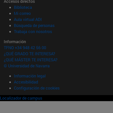
Accesos directos
(abre en nueva ventana)
Biblioteca
(abre en nueva ventana)
Mi correo
(abre en nueva ventana)
Aula virtual ADI
(abre en nueva ventana)
Búsqueda de personas
(abre en nueva ventana)
Trabaja con nosotros
Información
TFNO +34 948 42 56 00
¿QUÉ GRADO TE INTERESA?
¿QUÉ MÁSTER TE INTERESA?
© Universidad de Navarra
Información legal
Accesibilidad
Configuración de cookies
Localizador de campus