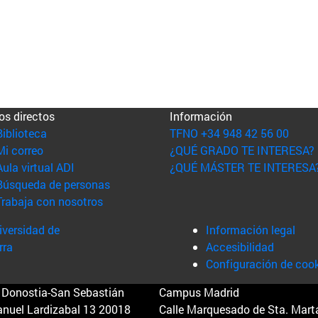
os directos
Información
(abre en nueva ventana)
Biblioteca
TFNO +34 948 42 56 00
(abre en nueva ventana)
Mi correo
¿QUÉ GRADO TE INTERESA?
(abre en nueva ventana)
Aula virtual ADI
¿QUÉ MÁSTER TE INTERESA
(abre en nueva ventana)
Búsqueda de personas
(abre en nueva ventana)
Trabaja con nosotros
versidad de
Información legal
rra
Accesibilidad
Configuración de coo
Donostia-San Sebastián
Campus Madrid
anuel Lardizabal 13 20018
Calle Marquesado de Sta. Marta