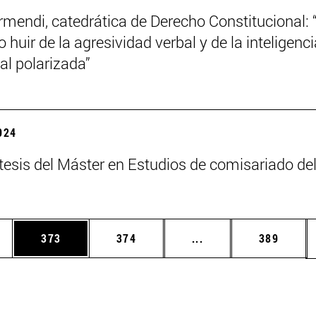
mendi, catedrática de Derecho Constitucional: 
 huir de la agresividad verbal y de la inteligenci
l polarizada”
2024
tesis del Máster en Estudios de comisariado de
ias Use TAB para desplazarse.
a
Página
Página
Páginas intermedias 
Página
373
374
...
389