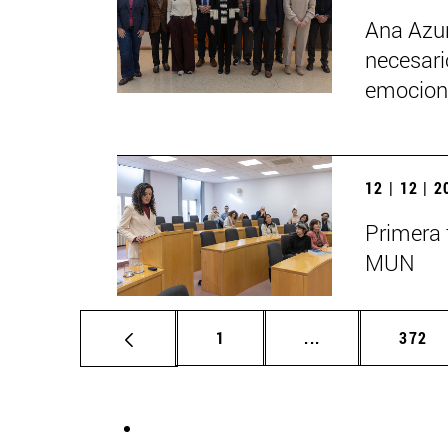
Ana Azur
necesario
emociona
12 | 12 | 
Primera 
MUN
Página
Páginas intermed
Págin
1
...
372