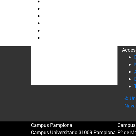
Acces
© Uni
Nava
Campus Pamplona
Campus 
Campus Universitario 31009 Pamplona
Pº de M