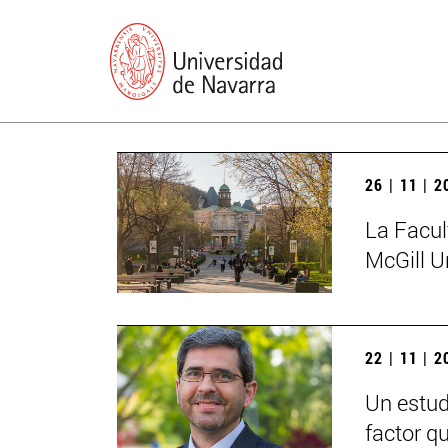
26 | 11 | 
La Facul
McGill U
22 | 11 | 
Un estud
factor q