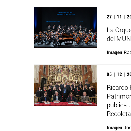
27 | 11 | 
La Orque
del MUN 
Imagen
Raq
05 | 12 | 
Ricardo 
Patrimon
publica u
Recolet
Imagen
Jos