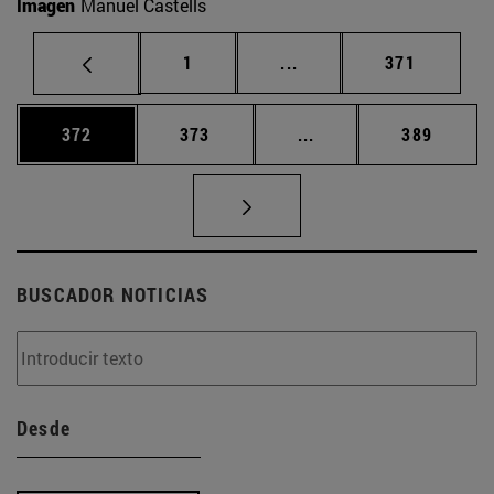
Imagen
Manuel Castells
Página
Páginas intermedias Us
Página
1
...
371
Página
Página
Páginas intermedias 
Página
372
373
...
389
BUSCADOR NOTICIAS
Desde