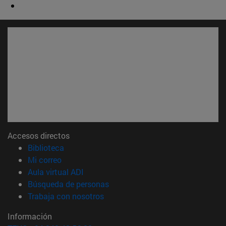
Accesos directos
(abre en nueva ventana)
Biblioteca
(abre en nueva ventana)
Mi correo
(abre en nueva ventana)
Aula virtual ADI
(abre en nueva ventana)
Búsqueda de personas
(abre en nueva ventana)
Trabaja con nosotros
Información