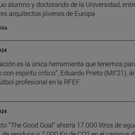
uo alumno y doctorando de la Universidad, entr
es arquitectos jóvenes de Europa
ida
2024
ación es la única herramienta que tenemos par
con espíritu crítico”, Eduardo Prieto (MII’21), ár
útbol profesional en la RFEF
2024
cto “The Good Goal” ahorra 17.000 litros de agu
s de residuos y 7.000 Kg de CO2 en el campus d