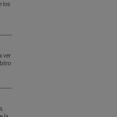
e los
a ver
bitro
a,
e la