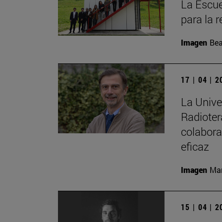
La Escue
para la r
Imagen
Bea
17 | 04 | 
La Unive
Radioter
colabora
eficaz
Imagen
Man
15 | 04 | 