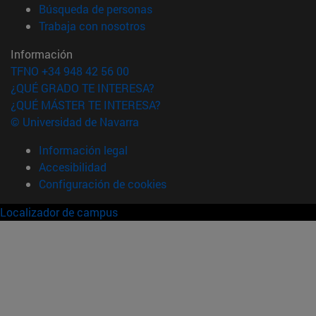
(abre en nueva ventana)
Búsqueda de personas
(abre en nueva ventana)
Trabaja con nosotros
Información
TFNO +34 948 42 56 00
¿QUÉ GRADO TE INTERESA?
¿QUÉ MÁSTER TE INTERESA?
© Universidad de Navarra
Información legal
Accesibilidad
Configuración de cookies
Localizador de campus