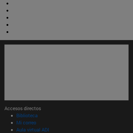
Accesos directos
(abre en nueva ventana)
Biblioteca
(abre en nueva ventana)
Mi correo
(abre en nueva ventana)
Aula virtual ADI