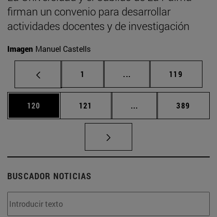
firman un convenio para desarrollar
actividades docentes y de investigación
Imagen
Manuel Castells
Página
Páginas intermedias Us
Página
1
...
119
Página
Página
Páginas intermedias 
Página
120
121
...
389
BUSCADOR NOTICIAS