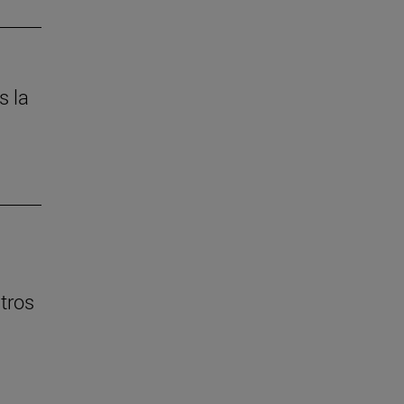
s la
ntros