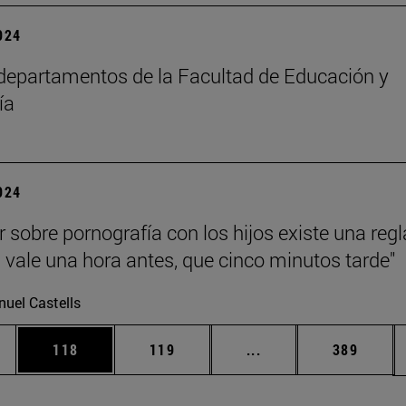
2024
epartamentos de la Facultad de Educación y
ía
2024
r sobre pornografía con los hijos existe una regl
 vale una hora antes, que cinco minutos tarde"
uel Castells
ias Use TAB para desplazarse.
a
Página
Página
Páginas intermedias 
Página
118
119
...
389