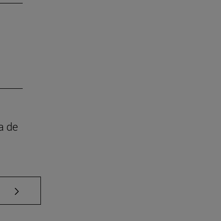
a de
Use TAB para desplazarse.