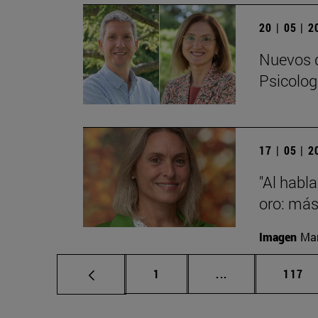
20 | 05 | 
Nuevos d
Psicolog
17 | 05 | 
"Al habla
oro: más
Imagen
Man
Página
Páginas intermed
Págin
1
...
117