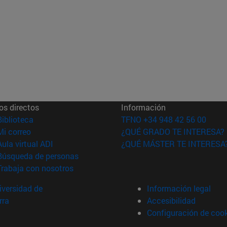
os directos
Información
(abre en nueva ventana)
Biblioteca
TFNO +34 948 42 56 00
(abre en nueva ventana)
Mi correo
¿QUÉ GRADO TE INTERESA?
(abre en nueva ventana)
Aula virtual ADI
¿QUÉ MÁSTER TE INTERESA
(abre en nueva ventana)
Búsqueda de personas
(abre en nueva ventana)
Trabaja con nosotros
versidad de
Información legal
rra
Accesibilidad
Configuración de coo