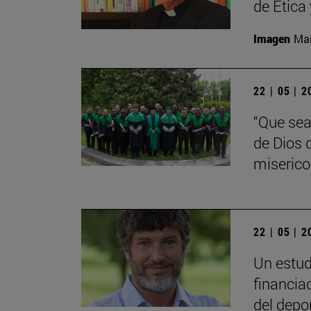
de Ética
Imagen
Man
22 | 05 | 
“Que sea
de Dios 
miserico
22 | 05 | 
Un estud
financia
del depo