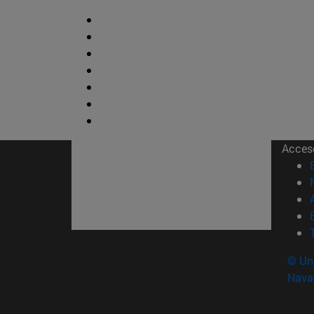
Acces
© Uni
Nava