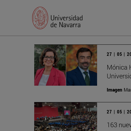
27 | 05 | 
Mónica H
Universi
Imagen
Man
27 | 05 | 
163 nuev