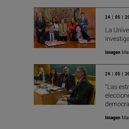
24 | 05 | 
La Unive
investiga
Imagen
Man
24 | 05 | 
“Las est
eleccion
democra
Imagen
Man