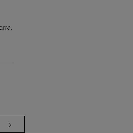
arra,
Use TAB para desplazarse.