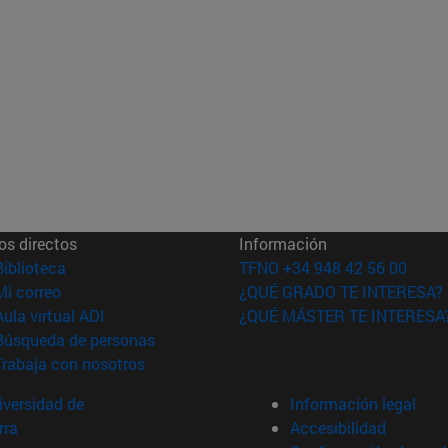
os directos
Información
(abre en nueva ventana)
Biblioteca
TFNO +34 948 42 56 00
(abre en nueva ventana)
Mi correo
¿QUÉ GRADO TE INTERESA?
(abre en nueva ventana)
Aula virtual ADI
¿QUÉ MÁSTER TE INTERESA
(abre en nueva ventana)
Búsqueda de personas
(abre en nueva ventana)
Trabaja con nosotros
versidad de
Información legal
rra
Accesibilidad