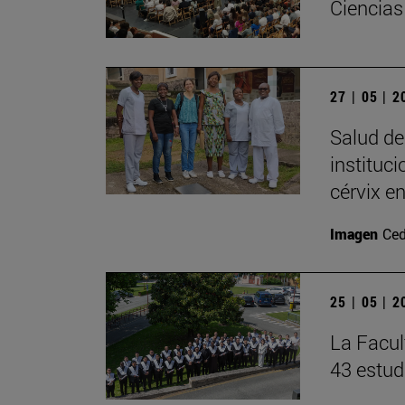
Ciencias
27 | 05 | 
Salud de
instituc
cérvix e
Imagen
Ced
25 | 05 | 
La Facul
43 estud