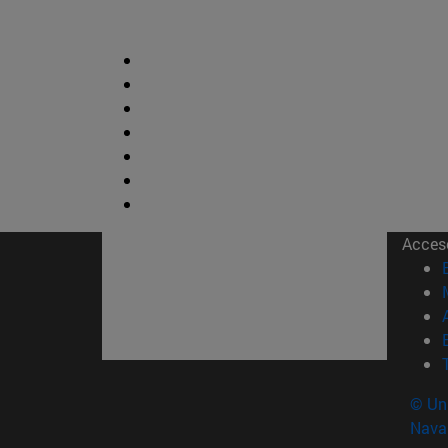
Acces
© Uni
Nava