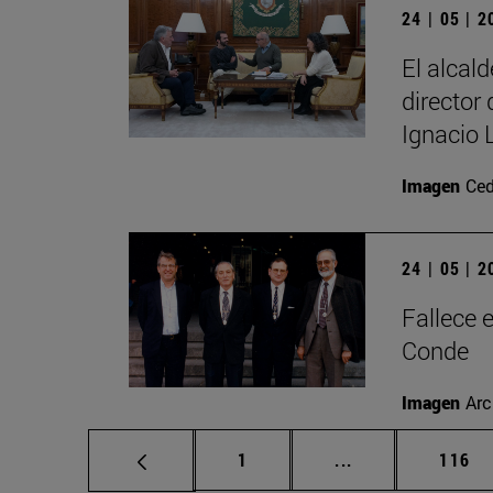
24 | 05 | 
El alcal
director
Ignacio 
Imagen
Ced
24 | 05 | 
Fallece 
Conde
Imagen
Arc
Página
Páginas intermed
Págin
1
...
116