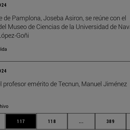
2024
de de Pamplona, Joseba Asiron, se reúne con el
 del Museo de Ciencias de la Universidad de Nav
López-Goñi
ida
2024
el profesor emérito de Tecnun, Manuel Jiménez
hivo
ias Use TAB para desplazarse.
a
Página
Página
Páginas intermedias 
Página
117
118
...
389