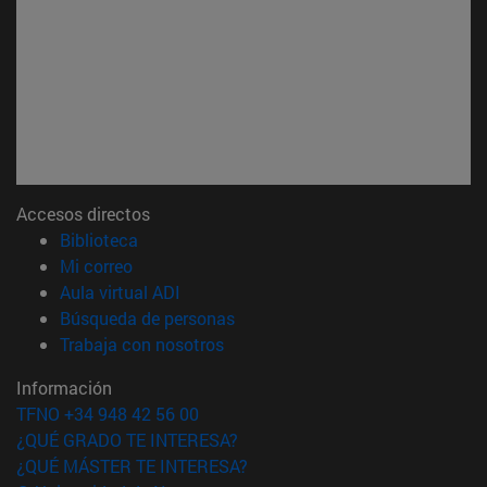
Accesos directos
(abre en nueva ventana)
Biblioteca
(abre en nueva ventana)
Mi correo
(abre en nueva ventana)
Aula virtual ADI
(abre en nueva ventana)
Búsqueda de personas
(abre en nueva ventana)
Trabaja con nosotros
Información
TFNO +34 948 42 56 00
¿QUÉ GRADO TE INTERESA?
¿QUÉ MÁSTER TE INTERESA?