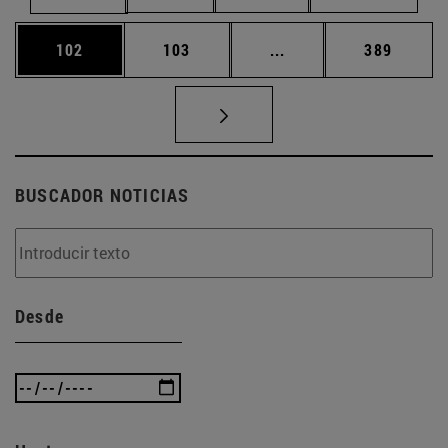
Página
Página
Páginas intermedias 
Página
102
103
...
389
BUSCADOR NOTICIAS
Desde