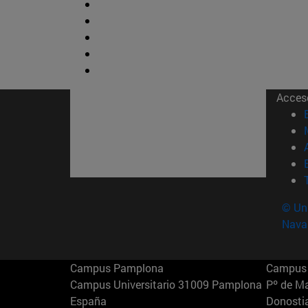
Acces
© Uni
Nava
Campus Pamplona
Campus 
Campus Universitario 31009 Pamplona
Pº de M
España
Donosti