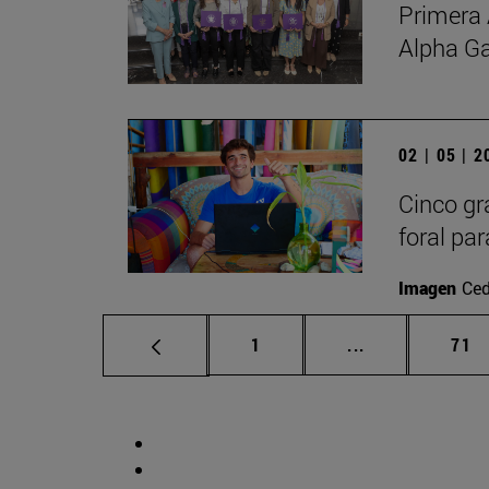
Primera 
Alpha G
02 | 05 | 
Cinco gr
foral par
Imagen
Ced
Página
Páginas interm
Pág
1
...
71