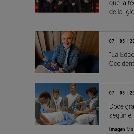
que la t
de la Igl
07 | 05 | 
“La Edad
Occident
07 | 05 | 
Doce gra
según el 
Imagen
Man