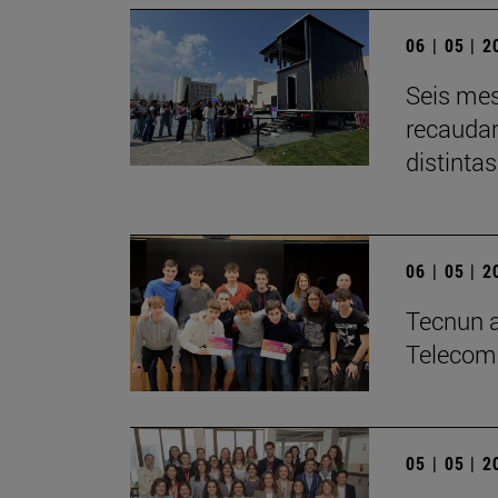
06 | 05 | 
Seis mes
recaudar
distintas
06 | 05 | 
­Tecnun a
Telecom
05 | 05 | 