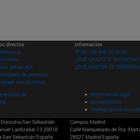
os directos
Información
(abre en nueva ventana)
Biblioteca
TFNO +34 948 42 56 00
(abre en nueva ventana)
Mi correo
¿QUÉ GRADO TE INTERESA?
(abre en nueva ventana)
Aula virtual ADI
¿QUÉ MÁSTER TE INTERESA
(abre en nueva ventana)
Búsqueda de personas
(abre en nueva ventana)
Trabaja con nosotros
versidad de
Información legal
rra
Accesibilidad
Configuración de coo
Donostia-San Sebastián
Campus Madrid
anuel Lardizabal 13 20018
Calle Marquesado de Sta. Marta
a-San Sebastián España
28027 Madrid España