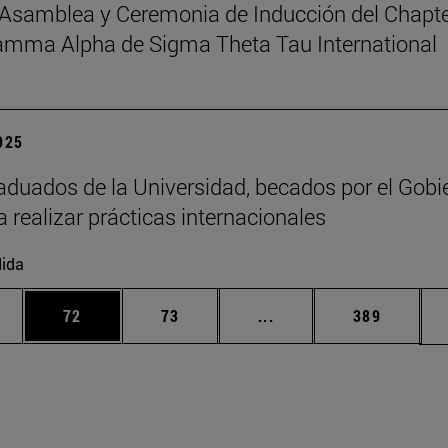
Asamblea y Ceremonia de Inducción del Chapt
amma Alpha de Sigma Theta Tau International
2025
aduados de la Universidad, becados por el Gobi
a realizar prácticas internacionales
ida
edias Use TAB para desplazarse.
ina
Página
Página
Páginas intermedias Us
Página
72
73
...
389