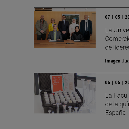
07 | 05 | 
La Unive
Comercio
de líder
Imagen
Jua
06 | 05 | 
La Facul
de la qu
España