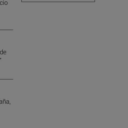
cio
 de
”
aña,