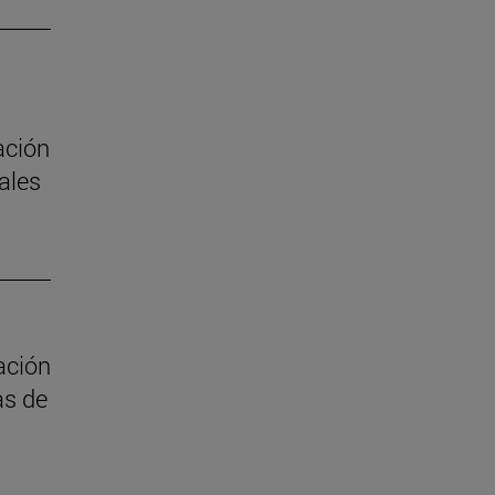
ación
ales
ación
as de