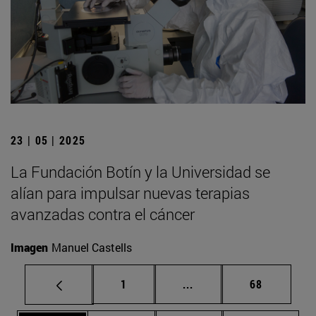
23 | 05 | 2025
La Fundación Botín y la Universidad se
alían para impulsar nuevas terapias
avanzadas contra el cáncer
Imagen
Manuel Castells
Página
Páginas intermedias Us
Página
1
...
68