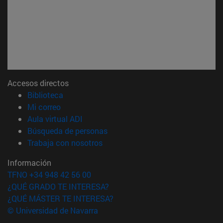
Accesos directos
(abre en nueva ventana)
Biblioteca
(abre en nueva ventana)
Mi correo
(abre en nueva ventana)
Aula virtual ADI
(abre en nueva ventana)
Búsqueda de personas
(abre en nueva ventana)
Trabaja con nosotros
Información
TFNO +34 948 42 56 00
¿QUÉ GRADO TE INTERESA?
¿QUÉ MÁSTER TE INTERESA?
© Universidad de Navarra