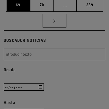
Página
Página
Páginas intermedias U
Página
69
70
...
389
BUSCADOR NOTICIAS
Desde
Hasta