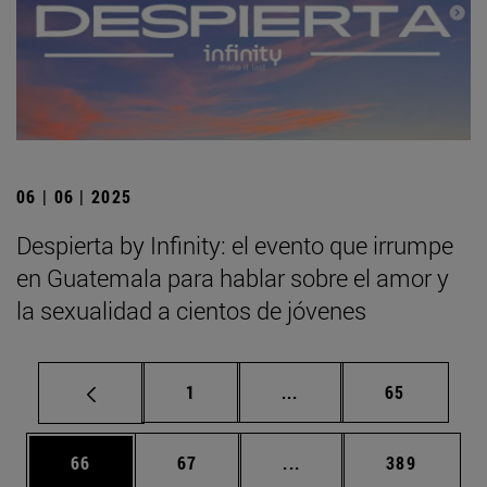
06 | 06 | 2025
Despierta by Infinity: el evento que irrumpe
en Guatemala para hablar sobre el amor y
la sexualidad a cientos de jóvenes
Página
Páginas intermedias Us
Página
1
...
65
Página
Página
Páginas intermedias U
Página
66
67
...
389