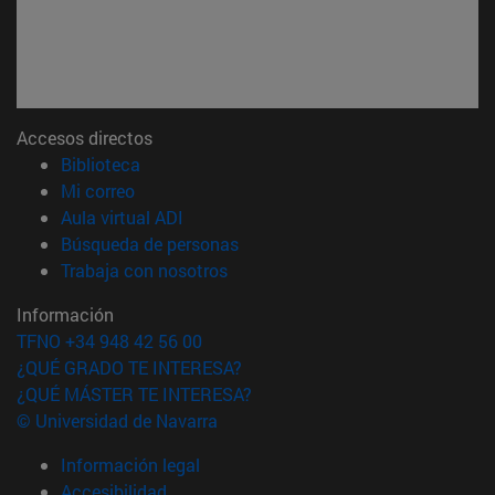
Accesos directos
(abre en nueva ventana)
Biblioteca
(abre en nueva ventana)
Mi correo
(abre en nueva ventana)
Aula virtual ADI
(abre en nueva ventana)
Búsqueda de personas
(abre en nueva ventana)
Trabaja con nosotros
Información
TFNO +34 948 42 56 00
¿QUÉ GRADO TE INTERESA?
¿QUÉ MÁSTER TE INTERESA?
© Universidad de Navarra
Información legal
Accesibilidad