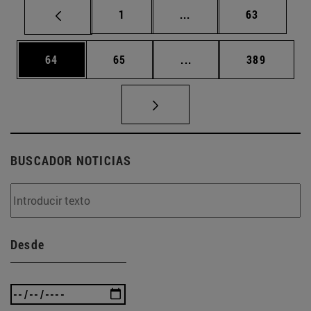
Página
Páginas intermedias Us
Página
1
...
63
Página
Página
Páginas intermedias U
Página
64
65
...
389
BUSCADOR NOTICIAS
Desde