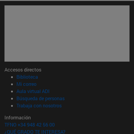
Accesos directos
(abre en nueva ventana)
Biblioteca
(abre en nueva ventana)
Mi correo
(abre en nueva ventana)
Aula virtual ADI
(abre en nueva ventana)
Búsqueda de personas
(abre en nueva ventana)
Trabaja con nosotros
Información
TFNO +34 948 42 56 00
¿QUÉ GRADO TE INTERESA?