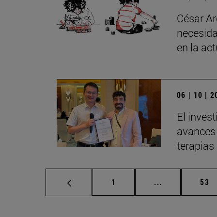
César Ar
necesida
en la ac
06 | 10 | 
El inves
avances 
terapias
Página
Páginas interm
Pág
1
...
53