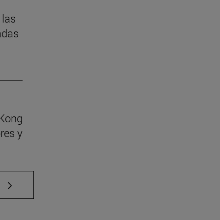
 las
adas
 Kong
res y
e TAB para desplazarse.