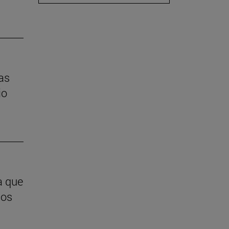
las
io
a que
ios