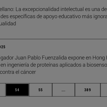
ellano: La excepcionalidad intelectual es una de
des específicas de apoyo educativo más ignor
tualidad
2025
tigador Juan Pablo Fuenzalida expone en Hong
en ingeniería de proteínas aplicados a biosenso
 contra el cáncer
edias Use TAB para desplazarse.
ina
Página
Página
Páginas intermedias Us
Página
54
55
...
389