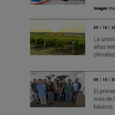
Imagen
Man
09 | 10 | 
La unión 
altas te
climátic
09 | 10 | 
El prime
más de l
básicos