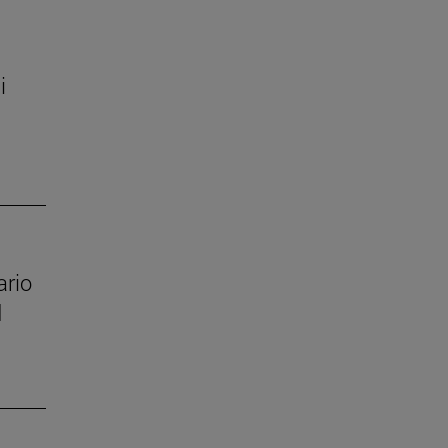
i
ario
d