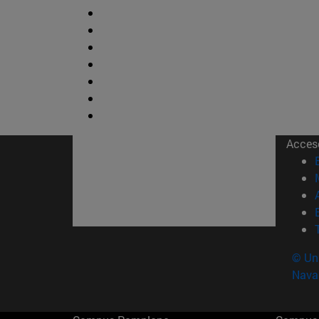
Acces
© Uni
Nava