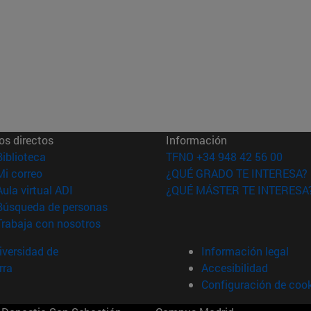
os directos
Información
(abre en nueva ventana)
Biblioteca
TFNO +34 948 42 56 00
(abre en nueva ventana)
Mi correo
¿QUÉ GRADO TE INTERESA?
(abre en nueva ventana)
Aula virtual ADI
¿QUÉ MÁSTER TE INTERESA
(abre en nueva ventana)
Búsqueda de personas
(abre en nueva ventana)
Trabaja con nosotros
versidad de
Información legal
rra
Accesibilidad
Configuración de coo