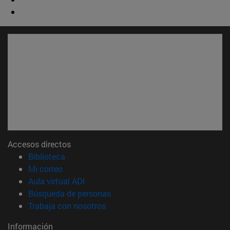
Accesos directos
(abre en nueva ventana)
Biblioteca
(abre en nueva ventana)
Mi correo
(abre en nueva ventana)
Aula virtual ADI
(abre en nueva ventana)
Búsqueda de personas
(abre en nueva ventana)
Trabaja con nosotros
Información