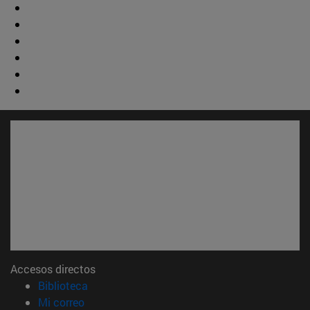
Accesos directos
(abre en nueva ventana)
Biblioteca
(abre en nueva ventana)
Mi correo