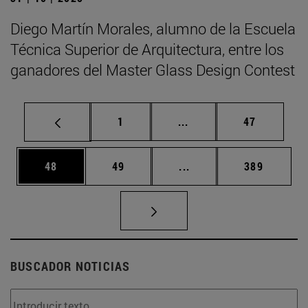
Diego Martín Morales, alumno de la Escuela
Técnica Superior de Arquitectura, entre los
ganadores del Master Glass Design Contest
Página
Páginas intermedias Us
Página
1
...
47
Página
Página
Páginas intermedias U
Página
48
49
...
389
BUSCADOR NOTICIAS