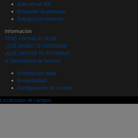
(abre en nueva ventana)
Aula virtual ADI
(abre en nueva ventana)
Búsqueda de personas
(abre en nueva ventana)
Trabaja con nosotros
Información
TFNO +34 948 42 56 00
¿QUÉ GRADO TE INTERESA?
¿QUÉ MÁSTER TE INTERESA?
© Universidad de Navarra
Información legal
Accesibilidad
Configuración de cookies
Localizador de campus