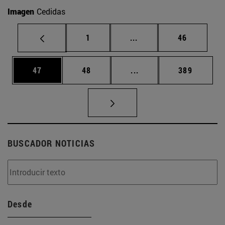
Imagen
Cedidas
Página
Páginas intermedias Us
Página
1
...
46
Página
Página
Páginas intermedias U
Página
47
48
...
389
BUSCADOR NOTICIAS
Desde