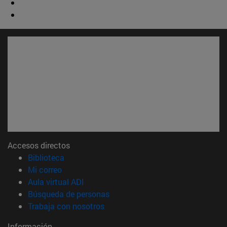
Accesos directos
(abre en nueva ventana)
Biblioteca
(abre en nueva ventana)
Mi correo
(abre en nueva ventana)
Aula virtual ADI
(abre en nueva ventana)
Búsqueda de personas
(abre en nueva ventana)
Trabaja con nosotros
Información