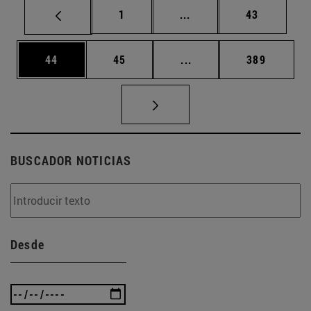
Página
Páginas intermedias Us
Página
1
...
43
Página
Página
Páginas intermedias U
Página
44
45
...
389
BUSCADOR NOTICIAS
Desde