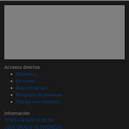
Accesos directos
(abre en nueva ventana)
Biblioteca
(abre en nueva ventana)
Mi correo
(abre en nueva ventana)
Aula virtual ADI
(abre en nueva ventana)
Búsqueda de personas
(abre en nueva ventana)
Trabaja con nosotros
Información
TFNO +34 948 42 56 00
¿QUÉ GRADO TE INTERESA?