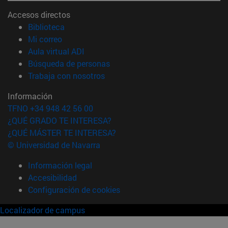
Accesos directos
(abre en nueva ventana)
Biblioteca
(abre en nueva ventana)
Mi correo
(abre en nueva ventana)
Aula virtual ADI
(abre en nueva ventana)
Búsqueda de personas
(abre en nueva ventana)
Trabaja con nosotros
Información
TFNO +34 948 42 56 00
¿QUÉ GRADO TE INTERESA?
¿QUÉ MÁSTER TE INTERESA?
© Universidad de Navarra
Información legal
Accesibilidad
Configuración de cookies
Localizador de campus