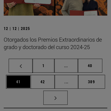
12 | 12 | 2025
Otorgados los Premios Extraordinarios de
grado y doctorado del curso 2024-25
Página
Páginas intermedias Us
Página
1
...
40
Página
Página
Páginas intermedias U
Página
41
42
...
389