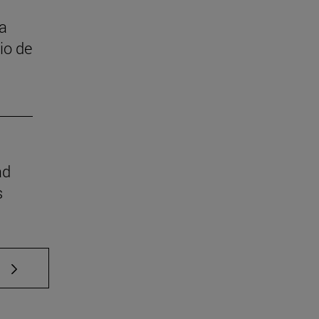
 a
cio de
ad
s
e TAB para desplazarse.