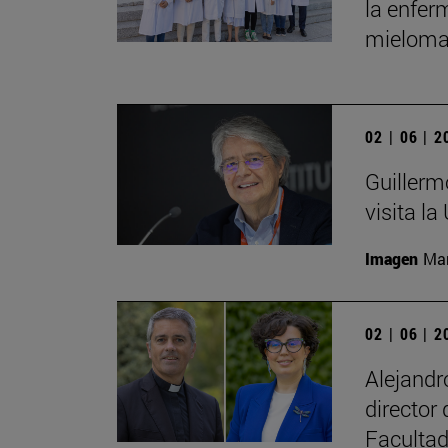
la enfer
mieloma
02 | 06 | 
Guillerm
visita la
Imagen
Man
02 | 06 | 
Alejand
director
Facultad