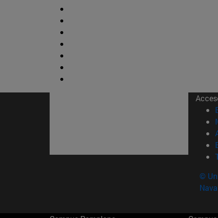
Acces
© Uni
Nava