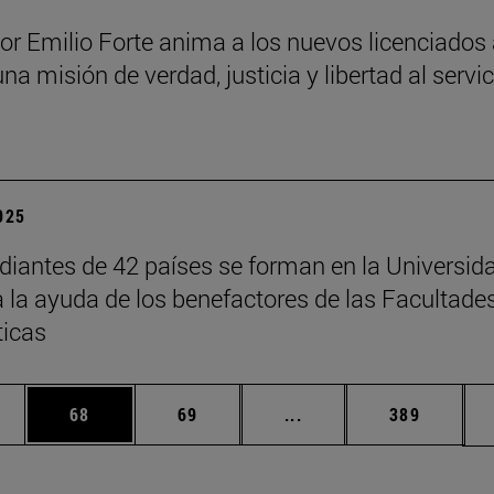
sor Emilio Forte anima a los nuevos licenciados
una misión de verdad, justicia y libertad al servi
a
2025
diantes de 42 países se forman en la Universid
a la ayuda de los benefactores de las Facultade
ticas
edias Use TAB para desplazarse.
ina
Página
Página
Páginas intermedias Us
Página
68
69
...
389