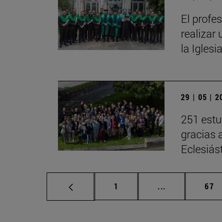
El profe
realizar 
la Iglesi
29 | 05 | 
251 estu
gracias 
Eclesiás
Página
Páginas interm
Pág
1
...
67