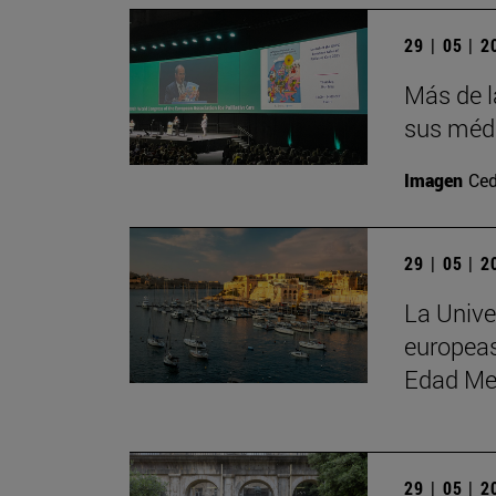
29 | 05 | 
Más de l
sus médi
Imagen
Ced
29 | 05 | 
La Unive
europeas
Edad Me
29 | 05 | 