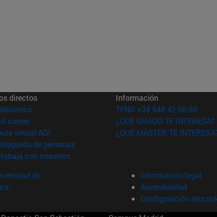
os directos
Información
(abre en nueva ventana)
Biblioteca
TFNO +34 948 42 56 00
(abre en nueva ventana)
Mi correo
¿QUÉ GRADO TE INTERESA?
(abre en nueva ventana)
Aula virtual ADI
¿QUÉ MÁSTER TE INTERESA
(abre en nueva ventana)
Búsqueda de personas
(abre en nueva ventana)
Trabaja con nosotros
versidad de
Información legal
rra
Accesibilidad
Configuración de coo