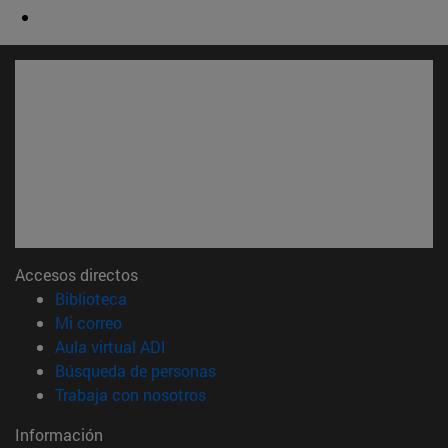
Accesos directos
(abre en nueva ventana)
Biblioteca
(abre en nueva ventana)
Mi correo
(abre en nueva ventana)
Aula virtual ADI
(abre en nueva ventana)
Búsqueda de personas
(abre en nueva ventana)
Trabaja con nosotros
Información