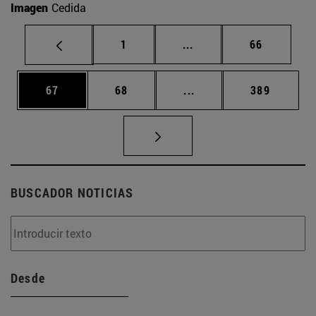
Imagen
Cedida
Página
Páginas intermedias Us
Página
1
...
66
Página
Página
Páginas intermedias U
Página
67
68
...
389
BUSCADOR NOTICIAS
Desde