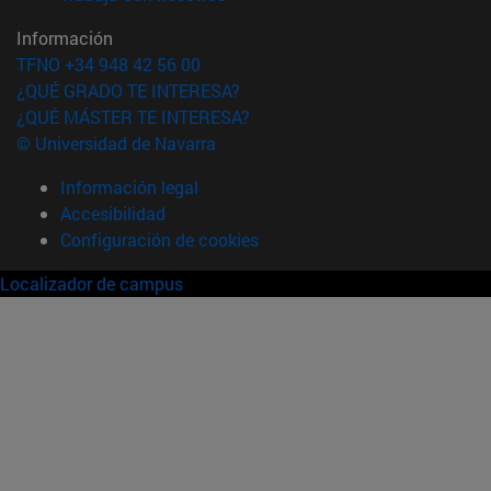
Información
TFNO +34 948 42 56 00
¿QUÉ GRADO TE INTERESA?
¿QUÉ MÁSTER TE INTERESA?
© Universidad de Navarra
Información legal
Accesibilidad
Configuración de cookies
Localizador de campus