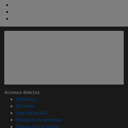
Accesos directos
(abre en nueva ventana)
Biblioteca
(abre en nueva ventana)
Mi correo
(abre en nueva ventana)
Aula virtual ADI
(abre en nueva ventana)
Búsqueda de personas
(abre en nueva ventana)
Trabaja con nosotros