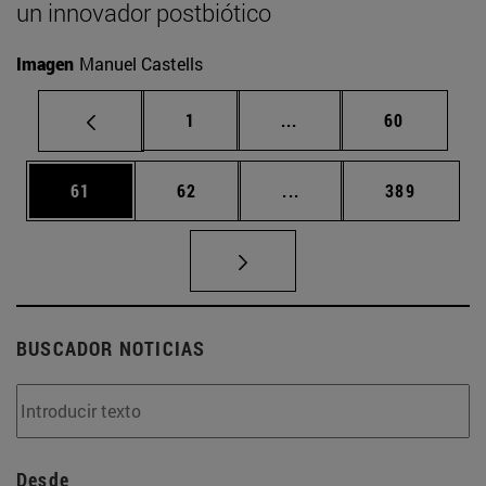
un innovador postbiótico
Imagen
Manuel Castells
Página
Páginas intermedias Us
Página
1
...
60
Página
Página
Páginas intermedias U
Página
61
62
...
389
BUSCADOR NOTICIAS
Desde