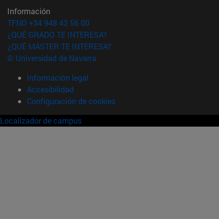
Información
TFNO +34 948 42 56 00
¿QUÉ GRADO TE INTERESA?
¿QUÉ MÁSTER TE INTERESA?
© Universidad de Navarra
Información legal
Accesibilidad
Configuración de cookies
Localizador de campus