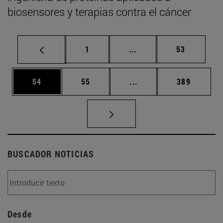
biosensores y terapias contra el cáncer
Página
Páginas intermedias Us
Página
1
...
53
Página
Página
Páginas intermedias U
Página
54
55
...
389
BUSCADOR NOTICIAS
Desde