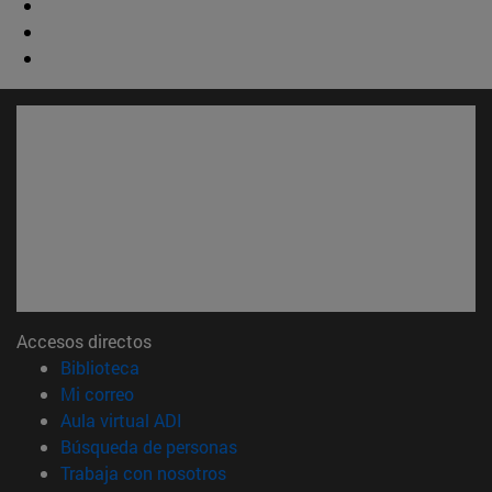
Accesos directos
(abre en nueva ventana)
Biblioteca
(abre en nueva ventana)
Mi correo
(abre en nueva ventana)
Aula virtual ADI
(abre en nueva ventana)
Búsqueda de personas
(abre en nueva ventana)
Trabaja con nosotros