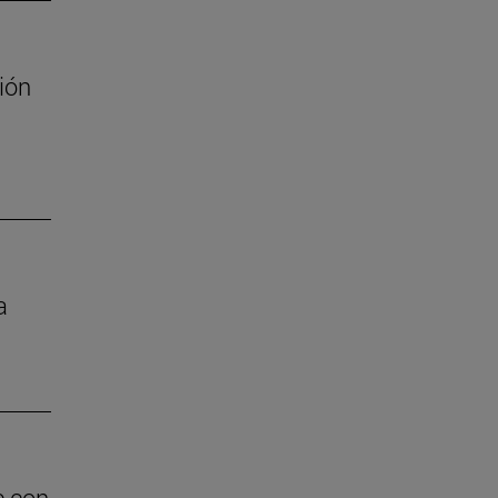
ión
a
e con