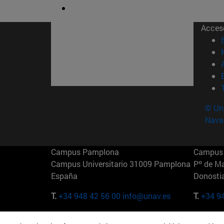
Acces
© Uni
Nava
Campus Pamplona
Campus 
Campus Universitario 31009 Pamplona
Pº de M
España
Donosti
T.
+34 948 42 56 00
info@unav.es
T.
+34 9
Campus Madrid (IESE)
Campus 