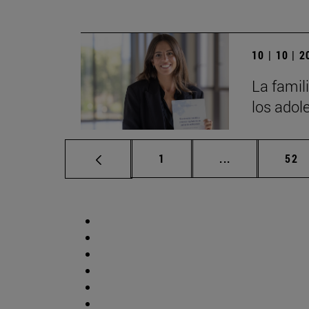
10 | 10 | 
La famili
los adol
Página
Páginas interm
Pág
1
...
52