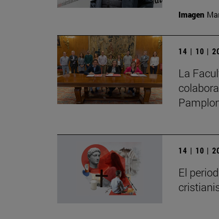
Imagen
Man
14 | 10 | 
La Facul
colabora
Pamplo
14 | 10 | 
El perio
cristian