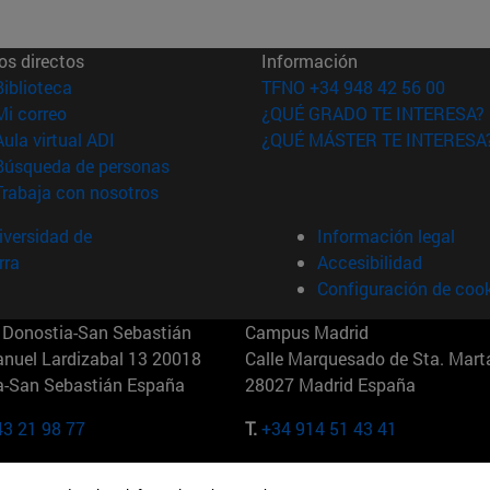
os directos
Información
(abre en nueva ventana)
Biblioteca
TFNO +34 948 42 56 00
(abre en nueva ventana)
Mi correo
¿QUÉ GRADO TE INTERESA?
(abre en nueva ventana)
Aula virtual ADI
¿QUÉ MÁSTER TE INTERESA
(abre en nueva ventana)
Búsqueda de personas
(abre en nueva ventana)
Trabaja con nosotros
versidad de
Información legal
rra
Accesibilidad
Configuración de coo
Donostia-San Sebastián
Campus Madrid
anuel Lardizabal 13 20018
Calle Marquesado de Sta. Marta
a-San Sebastián España
28027 Madrid España
43 21 98 77
T.
+34 914 51 43 41
Nueva York (IESE)
Campus Munich (IESE)