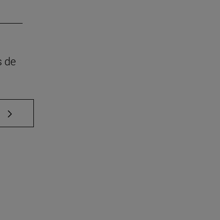
s de
e TAB para desplazarse.