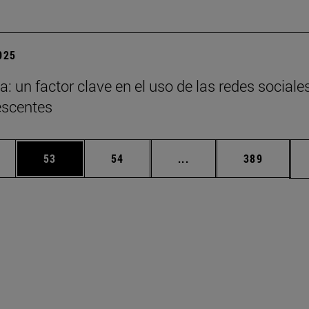
2025
a: un factor clave en el uso de las redes sociale
escentes
edias Use TAB para desplazarse.
ina
Página
Página
Páginas intermedias Us
Página
53
54
...
389