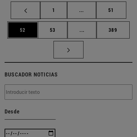
Página
Páginas intermedias Us
Página
1
...
51
Página
Página
Páginas intermedias U
Página
52
53
...
389
BUSCADOR NOTICIAS
Desde