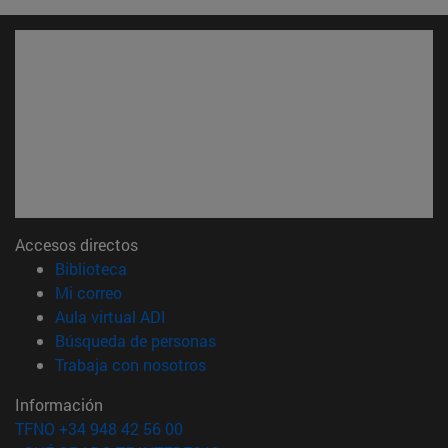
Accesos directos
(abre en nueva ventana)
Biblioteca
(abre en nueva ventana)
Mi correo
(abre en nueva ventana)
Aula virtual ADI
(abre en nueva ventana)
Búsqueda de personas
(abre en nueva ventana)
Trabaja con nosotros
Información
TFNO +34 948 42 56 00