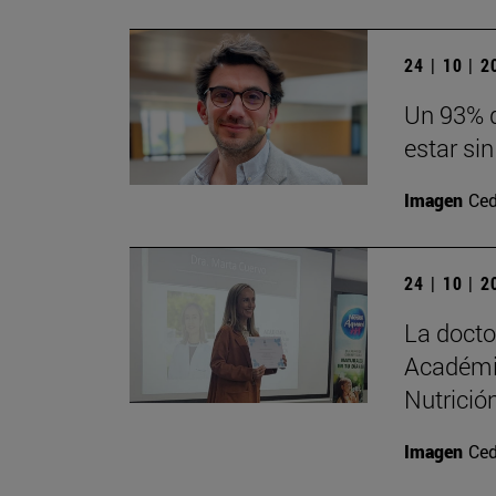
24 | 10 | 
Un 93% d
estar sin
Imagen
Ced
24 | 10 | 
La doct
Académi
Nutrición
Imagen
Ced