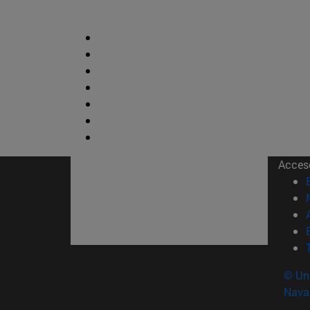
Acces
© Uni
Nava