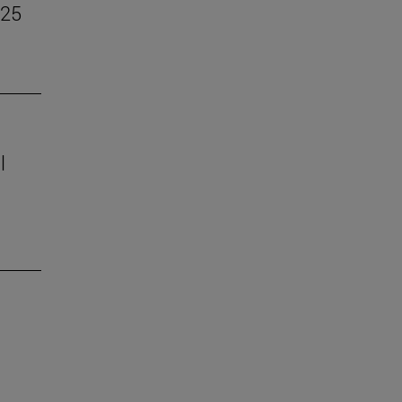
–25
l