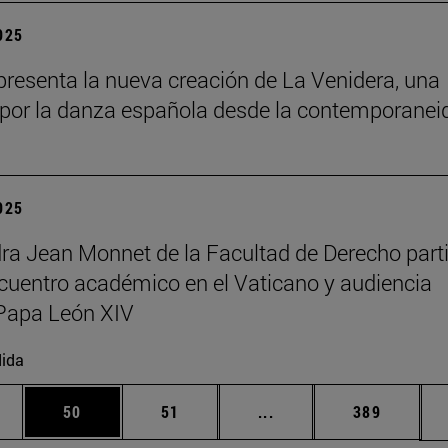
2025
resenta la nueva creación de La Venidera, una
por la danza española desde la contemporanei
2025
ra Jean Monnet de la Facultad de Derecho part
cuentro académico en el Vaticano y audiencia
Papa León XIV
ida
edias Use TAB para desplazarse.
ina
Página
Página
Páginas intermedias Us
Página
50
51
...
389