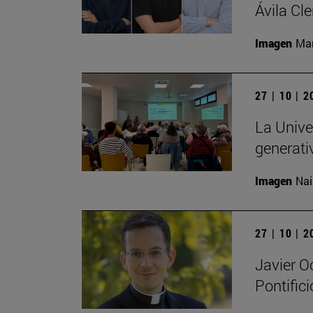
Ávila Cl
Imagen
Man
27 | 10 | 
La Univer
generati
Imagen
Nai
27 | 10 | 
Javier O
Pontific