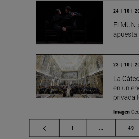
24 | 10 | 
El MUN p
apuesta 
23 | 10 | 
La Cáted
en un en
privada 
Imagen
Ced
Página
Páginas interm
Pág
1
...
49