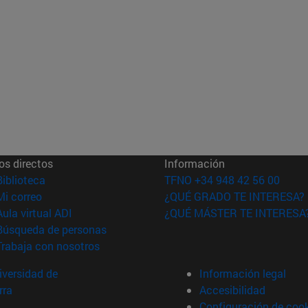
os directos
Información
(abre en nueva ventana)
Biblioteca
TFNO +34 948 42 56 00
(abre en nueva ventana)
Mi correo
¿QUÉ GRADO TE INTERESA?
(abre en nueva ventana)
Aula virtual ADI
¿QUÉ MÁSTER TE INTERESA
(abre en nueva ventana)
Búsqueda de personas
(abre en nueva ventana)
Trabaja con nosotros
versidad de
Información legal
rra
Accesibilidad
Configuración de coo