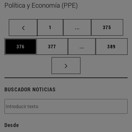
Política y Economía (PPE)
Página
Páginas intermedias Us
Página
1
...
375
Página
Página
Páginas intermedias 
Página
376
377
...
389
BUSCADOR NOTICIAS
Desde