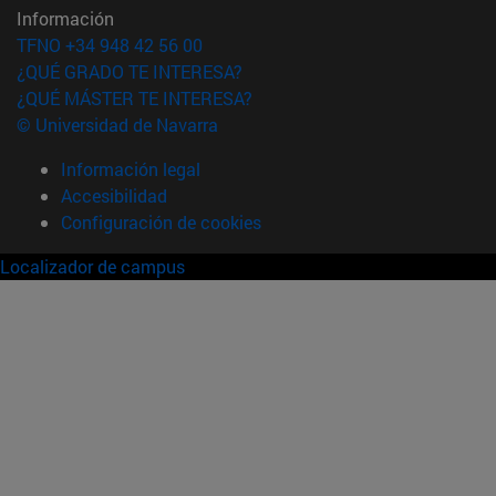
Información
TFNO +34 948 42 56 00
¿QUÉ GRADO TE INTERESA?
¿QUÉ MÁSTER TE INTERESA?
© Universidad de Navarra
Información legal
Accesibilidad
Configuración de cookies
Localizador de campus