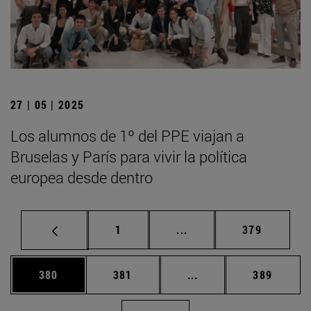
27 | 05 | 2025
Los alumnos de 1º del PPE viajan a
Bruselas y París para vivir la política
europea desde dentro
Página
Páginas intermedias Us
Página
1
...
379
Página
Página
Páginas intermedias 
Página
380
381
...
389