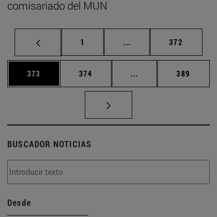
comisariado del MUN
Página
Páginas intermedias Us
Página
1
...
372
Página
Página
Páginas intermedias 
Página
373
374
...
389
BUSCADOR NOTICIAS
Desde