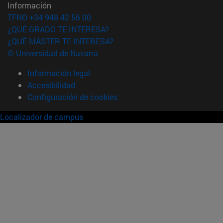
Información
TFNO +34 948 42 56 00
¿QUÉ GRADO TE INTERESA?
¿QUÉ MÁSTER TE INTERESA?
© Universidad de Navarra
Información legal
Accesibilidad
Configuración de cookies
Localizador de campus