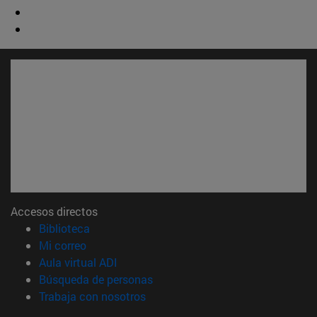
Accesos directos
(abre en nueva ventana)
Biblioteca
(abre en nueva ventana)
Mi correo
(abre en nueva ventana)
Aula virtual ADI
(abre en nueva ventana)
Búsqueda de personas
(abre en nueva ventana)
Trabaja con nosotros