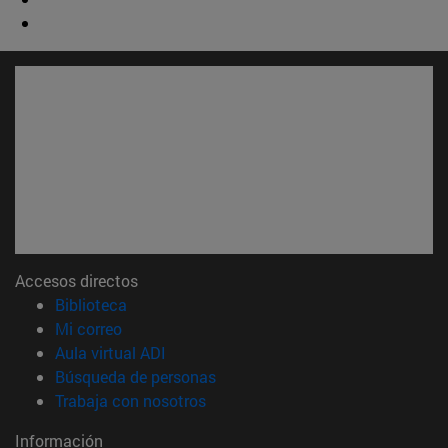
Accesos directos
(abre en nueva ventana)
Biblioteca
(abre en nueva ventana)
Mi correo
(abre en nueva ventana)
Aula virtual ADI
(abre en nueva ventana)
Búsqueda de personas
(abre en nueva ventana)
Trabaja con nosotros
Información