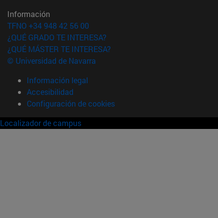
Información
TFNO +34 948 42 56 00
¿QUÉ GRADO TE INTERESA?
¿QUÉ MÁSTER TE INTERESA?
© Universidad de Navarra
Información legal
Accesibilidad
Configuración de cookies
Localizador de campus