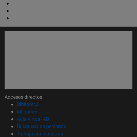
Accesos directos
(abre en nueva ventana)
Biblioteca
(abre en nueva ventana)
Mi correo
(abre en nueva ventana)
Aula virtual ADI
(abre en nueva ventana)
Búsqueda de personas
(abre en nueva ventana)
Trabaja con nosotros