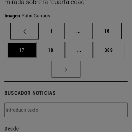
mirada sobre la “cuarta edad”
Imagen
Patxi Garraus
Página
Páginas intermedias Us
Página
1
...
16
Página
Página
Páginas intermedias U
Página
17
18
...
389
BUSCADOR NOTICIAS
Desde