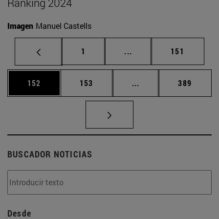
Ranking 2024
Imagen
Manuel Castells
Página
Páginas intermedias Us
Página
1
...
151
Página
Página
Páginas intermedias 
Página
152
153
...
389
BUSCADOR NOTICIAS
Desde