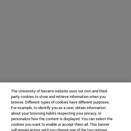
The University of Navarra website uses our own and third-
party cookies to store and retrieve information when you
browse. Different types of cookies have different purposes.
For example, to identify you as a user, obtain information
about your browsing habits respecting your privacy, or
personalize how the content is displayed. You can select the
cookies you want to enable or accept them all. This banner
will remain active until you choose one of the two options.