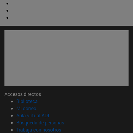
Accesos directos
(abre en nueva ventana)
Biblioteca
(abre en nueva ventana)
Mi correo
(abre en nueva ventana)
Aula virtual ADI
(abre en nueva ventana)
Búsqueda de personas
(abre en nueva ventana)
Trabaja con nosotros