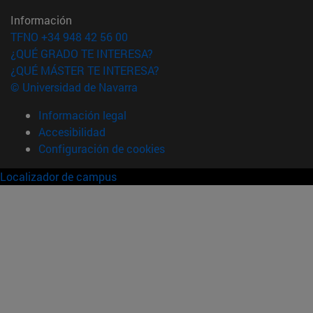
Información
TFNO +34 948 42 56 00
¿QUÉ GRADO TE INTERESA?
¿QUÉ MÁSTER TE INTERESA?
© Universidad de Navarra
Información legal
Accesibilidad
Configuración de cookies
Localizador de campus