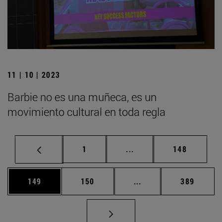
11 | 10 | 2023
Barbie no es una muñeca, es un
movimiento cultural en toda regla
Página
Páginas intermedias Us
Página
1
...
148
Página
Página
Páginas intermedias 
Página
149
150
...
389