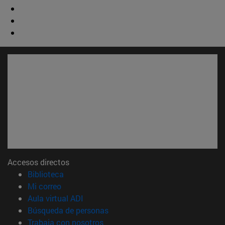
Accesos directos
(abre en nueva ventana)
Biblioteca
(abre en nueva ventana)
Mi correo
(abre en nueva ventana)
Aula virtual ADI
(abre en nueva ventana)
Búsqueda de personas
(abre en nueva ventana)
Trabaja con nosotros