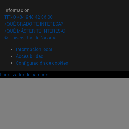
Información
TFNO +34 948 42 56 00
¿QUÉ GRADO TE INTERESA?
¿QUÉ MÁSTER TE INTERESA?
© Universidad de Navarra
Información legal
Accesibilidad
Configuración de cookies
Localizador de campus