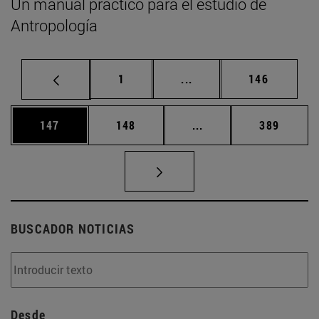
Un manual práctico para el estudio de
Antropología
Página
Páginas intermedias Us
Página
1
...
146
Página
Página
Páginas intermedias 
Página
147
148
...
389
BUSCADOR NOTICIAS
Desde