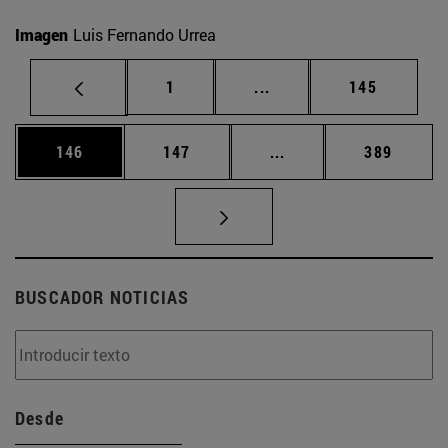
Imagen
Luis Fernando Urrea
Página
Páginas intermedias Us
Página
1
...
145
Página
Página
Páginas intermedias 
Página
146
147
...
389
BUSCADOR NOTICIAS
Desde