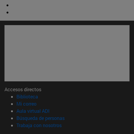
Accesos directos
(abre en nueva ventana)
Biblioteca
(abre en nueva ventana)
Mi correo
(abre en nueva ventana)
Aula virtual ADI
(abre en nueva ventana)
Búsqueda de personas
(abre en nueva ventana)
Trabaja con nosotros