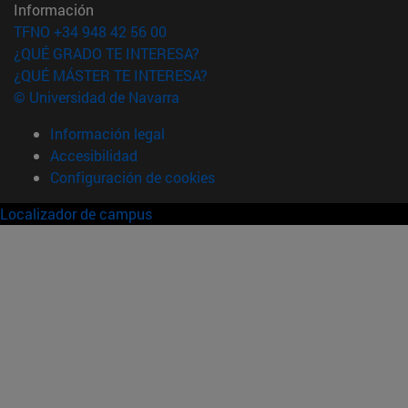
Información
TFNO +34 948 42 56 00
¿QUÉ GRADO TE INTERESA?
¿QUÉ MÁSTER TE INTERESA?
© Universidad de Navarra
Información legal
Accesibilidad
Configuración de cookies
Localizador de campus