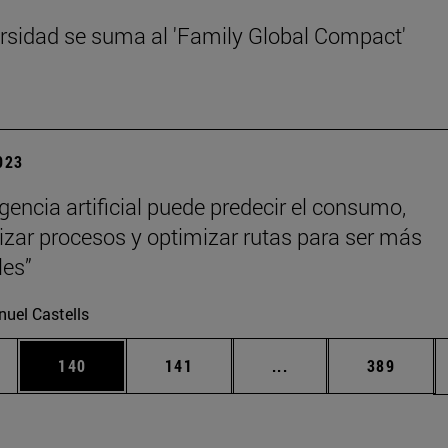
rsidad se suma al 'Family Global Compact'
2023
igencia artificial puede predecir el consumo,
zar procesos y optimizar rutas para ser más
les”
uel Castells
ias Use TAB para desplazarse.
a
Página
Página
Páginas intermedias 
Página
140
141
...
389