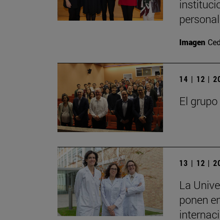
instituc
personal
Imagen
Ced
14 | 12 | 
El grupo
13 | 12 | 
La Unive
ponen en
internac