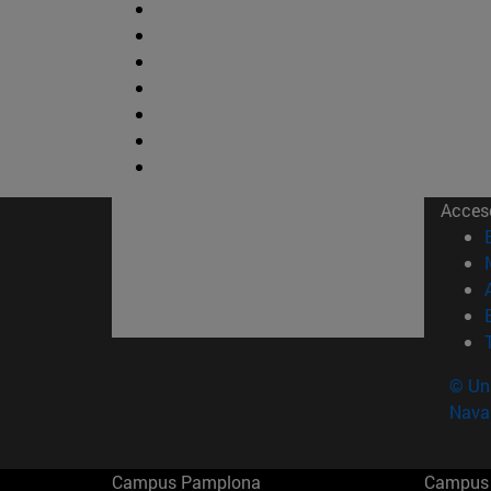
Acces
© Uni
Nava
Campus Pamplona
Campus 