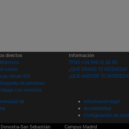
os directos
Información
(abre en nueva ventana)
Biblioteca
TFNO +34 948 42 56 00
(abre en nueva ventana)
Mi correo
¿QUÉ GRADO TE INTERESA?
(abre en nueva ventana)
Aula virtual ADI
¿QUÉ MÁSTER TE INTERESA
(abre en nueva ventana)
Búsqueda de personas
(abre en nueva ventana)
Trabaja con nosotros
versidad de
Información legal
rra
Accesibilidad
Configuración de coo
Donostia-San Sebastián
Campus Madrid