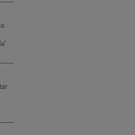
la
ía"
tar