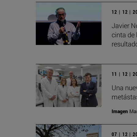
12 | 12 | 
Javier N
cinta de 
resultad
11 | 12 | 
Una nuev
metástas
Imagen
Man
07 | 12 | 