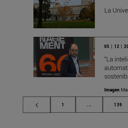
La Unive
05 | 12 | 
“La intel
automati
sostenib
Imagen
Man
Página
Páginas intermed
Págin
1
...
139