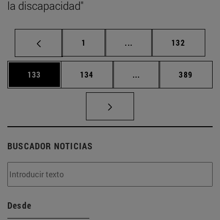
la discapacidad"
Página
Páginas intermedias Us
Página
1
...
132
Página
Página
Páginas intermedias 
Página
133
134
...
389
BUSCADOR NOTICIAS
Desde