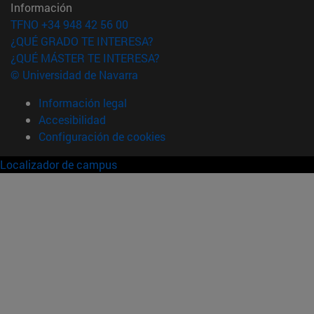
Información
TFNO +34 948 42 56 00
¿QUÉ GRADO TE INTERESA?
¿QUÉ MÁSTER TE INTERESA?
© Universidad de Navarra
Información legal
Accesibilidad
Configuración de cookies
Localizador de campus