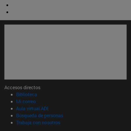
Accesos directos
(abre en nueva ventana)
Biblioteca
(abre en nueva ventana)
Mi correo
(abre en nueva ventana)
Aula virtual ADI
(abre en nueva ventana)
Búsqueda de personas
(abre en nueva ventana)
Trabaja con nosotros