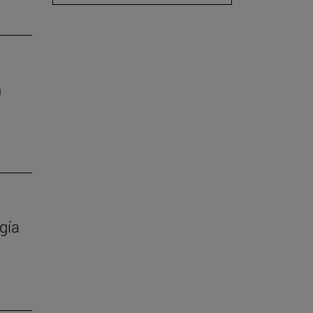
n
gía