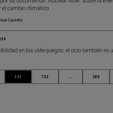
, por su documental “Nuclear Now” sobre la ene
y el cambio climático
uel Castells
2024
ibilidad en los videojuegos: el ocio también es 
ias Use TAB para desplazarse.
a
Página
Página
Páginas intermedias 
Página
131
132
...
389