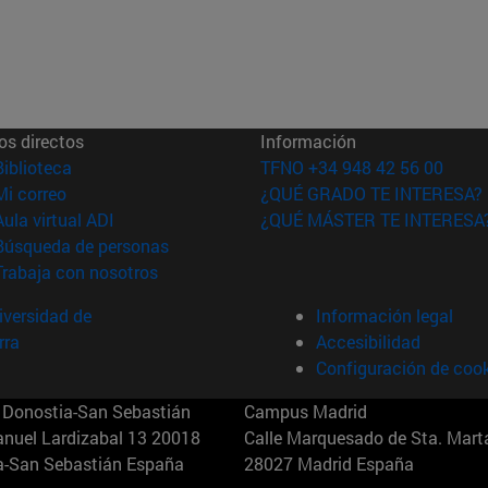
os directos
Información
(abre en nueva ventana)
Biblioteca
TFNO +34 948 42 56 00
(abre en nueva ventana)
Mi correo
¿QUÉ GRADO TE INTERESA?
(abre en nueva ventana)
Aula virtual ADI
¿QUÉ MÁSTER TE INTERESA
(abre en nueva ventana)
Búsqueda de personas
(abre en nueva ventana)
Trabaja con nosotros
versidad de
Información legal
rra
Accesibilidad
Configuración de coo
Donostia-San Sebastián
Campus Madrid
anuel Lardizabal 13 20018
Calle Marquesado de Sta. Marta
a-San Sebastián España
28027 Madrid España