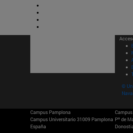
Acces
© Uni
Nava
Campus Pamplona
Campus 
Campus Universitario 31009 Pamplona
Pº de M
España
Donosti