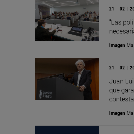
21 | 02 | 
"Las pol
necesari
Imagen
Man
21 | 02 | 
Juan Lui
que gara
contesta
Imagen
Man