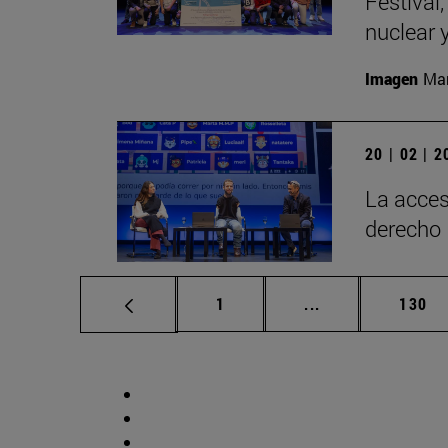
Festival
nuclear 
Imagen
Man
20 | 02 | 
La acces
derecho
Página
Páginas intermed
Págin
1
...
130