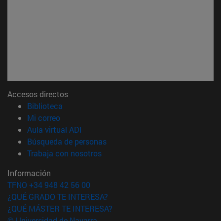
Accesos directos
(abre en nueva ventana)
Biblioteca
(abre en nueva ventana)
Mi correo
(abre en nueva ventana)
Aula virtual ADI
(abre en nueva ventana)
Búsqueda de personas
(abre en nueva ventana)
Trabaja con nosotros
Información
TFNO +34 948 42 56 00
¿QUÉ GRADO TE INTERESA?
¿QUÉ MÁSTER TE INTERESA?
© Universidad de Navarra