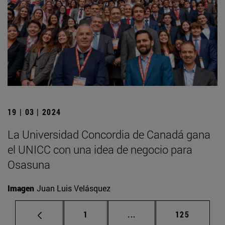
19 | 03 | 2024
La Universidad Concordia de Canadá gana
el UNICC con una idea de negocio para
Osasuna
Imagen
Juan Luis Velásquez
Página
Páginas intermedias Us
Página
1
...
125