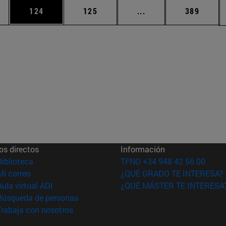
ias Use TAB para desplazarse.
a
Página
Página
Páginas intermedias 
Página
124
125
...
389
os directos
Información
(abre en nueva ventana)
Biblioteca
TFNO +34 948 42 56 00
(abre en nueva ventana)
Mi correo
¿QUÉ GRADO TE INTERESA?
(abre en nueva ventana)
Aula virtual ADI
¿QUÉ MÁSTER TE INTERESA
(abre en nueva ventana)
Búsqueda de personas
(abre en nueva ventana)
Trabaja con nosotros