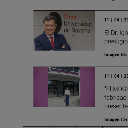
11 | 04 | 
El Dr. I
prestigi
Imagen
Man
11 | 04 | 
"El MDGF
fabricac
presente
Imagen
Ced