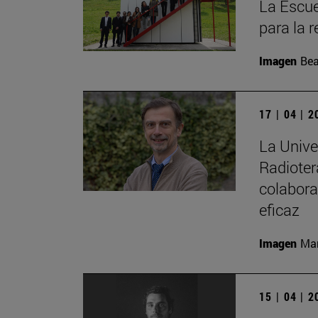
La Escue
para la r
Imagen
Bea
17 | 04 | 
La Unive
Radioter
colabora
eficaz
Imagen
Man
15 | 04 | 