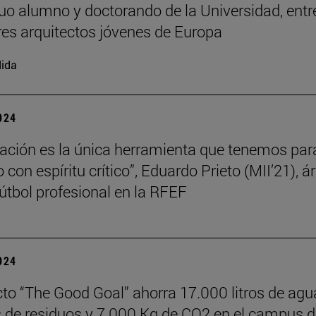
uo alumno y doctorando de la Universidad, entr
es arquitectos jóvenes de Europa
ida
2024
ación es la única herramienta que tenemos par
con espíritu crítico”, Eduardo Prieto (MII’21), ár
útbol profesional en la RFEF
2024
cto “The Good Goal” ahorra 17.000 litros de agu
s de residuos y 7.000 Kg de CO2 en el campus d