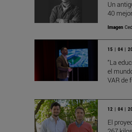
Un antig
40 mejor
Imagen
Ced
15 | 04 | 
“La educ
el mundo 
VAR de f
12 | 04 | 
El proye
267 kilo