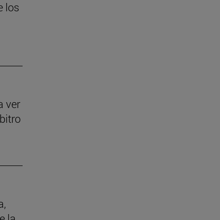
e los
a ver
bitro
a,
e la