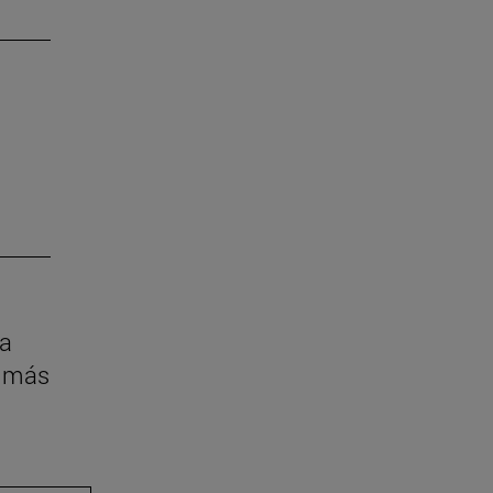
la
z más