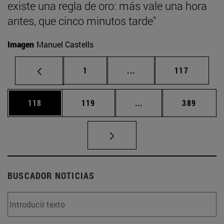
existe una regla de oro: más vale una hora
antes, que cinco minutos tarde"
Imagen
Manuel Castells
Página
Páginas intermedias Us
Página
1
...
117
Página
Página
Páginas intermedias 
Página
118
119
...
389
BUSCADOR NOTICIAS