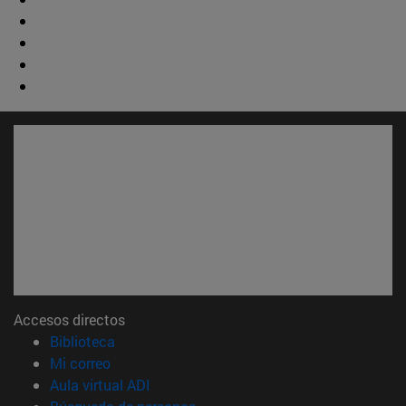
Accesos directos
(abre en nueva ventana)
Biblioteca
(abre en nueva ventana)
Mi correo
(abre en nueva ventana)
Aula virtual ADI
(abre en nueva ventana)