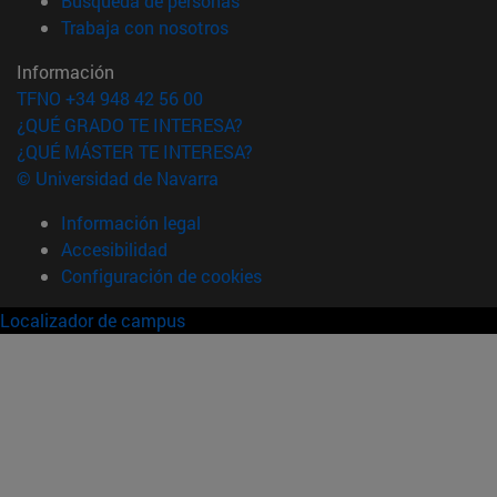
Búsqueda de personas
(abre en nueva ventana)
Trabaja con nosotros
Información
TFNO +34 948 42 56 00
¿QUÉ GRADO TE INTERESA?
¿QUÉ MÁSTER TE INTERESA?
© Universidad de Navarra
Información legal
Accesibilidad
Configuración de cookies
Localizador de campus