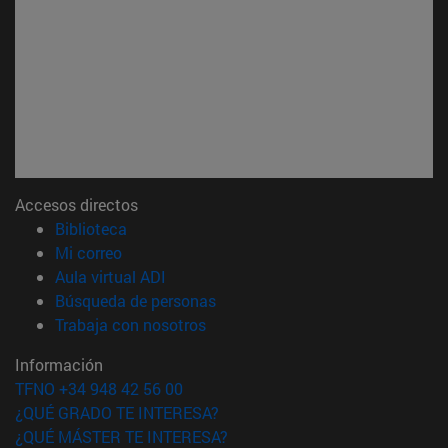
Accesos directos
(abre en nueva ventana)
Biblioteca
(abre en nueva ventana)
Mi correo
(abre en nueva ventana)
Aula virtual ADI
(abre en nueva ventana)
Búsqueda de personas
(abre en nueva ventana)
Trabaja con nosotros
Información
TFNO +34 948 42 56 00
¿QUÉ GRADO TE INTERESA?
¿QUÉ MÁSTER TE INTERESA?